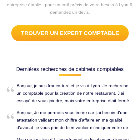
entreprise établie : pour un tarif précis de votre besoin à Lyon 6,
demandez un devis.
TROUVER UN EXPERT COMPTABLE
Dernières recherches de cabinets comptables
Bonjour, je suis franco-turc et je vis à Lyon. Je recherche
un comptable pour la création de notre restaurant. J'ai
essayé de vous joindre, mais votre entreprise était fermée.
Pourriez-vous me recontacter ? Bonne journée. Conseils
Bonjour, Je me permets vous écrire car j'ai besoin d'une
(juridique, fiscal, social...) à Lyon 6e Arrondissement
attestation validant mon chiffre d'affaire en ma qualité
(69006).
d'avocat. je vous prie de bien vouloir m'indiquer votre devis
et les documents dont vous aurez besoin. Je vous
Mise en location d'1 appartement en location nue longue