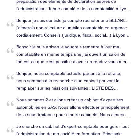
préparation des éléments de déclaration auprès de
l'administration. Tenue complète de la comptabilité à Lyon
6e Arrondissement (69006).
Bonjour je suis dentiste je compte racheter une SELARL.
j'aimerais une relecture d'un bilan comptable en urgence
cordialement. Conseils (juridique, fiscal, social...) à Lyon 6e
Arrondissement (69006).
Bonsoir je suis artisan je voudrais remettre à jour ma
comptabilité en même temps une j'ai ouvert un salon de
thé est-ce que c'est possible d'avoir un rendez-vous merci
je vous souhaite une très bonne soirée vous pourrez me
Bonjour, notre comptable actuelle partant à la retraite,
joindre à partir de midi 16h30 bonne soirée. Tenue
nous sommes à la recherche d'un cabinet pouvant la
complète de la comptabilité à Lyon 69006 (69006).
remplacer sur les missions suivantes : LISTE DES
DOCUMENTS COMPTABLES à TRAITER par LE CABINET
Nous sommes 2 et allons créer un cabinet d'expertises
COMPTABLE 1- Réception des pièces comptables :
automobiles en SAS. Nous allons effectuer principalement
factures d’achats – de ventes – relevés bancaires – Tri par
de la sous-traitance pour d'autre cabinets. Nous aimerions
nature et par mois - 2- Relevés de banque : notes de frais
connaitre le coût d'un expert comptable pour la tenue
de déplacements du personnel – imputation comptable du
Je cherche un cabinet d'expert-comptable pour gérer tout
complète de la comptabilité. Tenue complète de la
règlement sur le relevé – Classement des annexes de ces
l'administration de ma société en formation. Principale
comptabilité à Lyon 6e Arrondissement (69006).