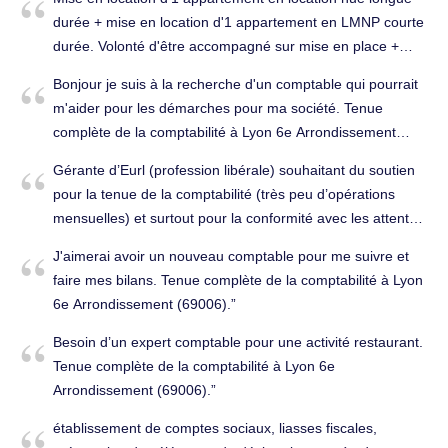
remercie par avance Bien à vous. Établissement des
durée + mise en location d'1 appartement en LMNP courte
comptes annuels à Lyon 6e Arrondissement (69006).
durée. Volonté d'être accompagné sur mise en place +
suivi comptable + déclarations fiscales. Conseils (juridique,
Bonjour je suis à la recherche d'un comptable qui pourrait
fiscal, social...) à Lyon 6e Arrondissement (69006).
m'aider pour les démarches pour ma société. Tenue
complète de la comptabilité à Lyon 6e Arrondissement
(69006).
Gérante d’Eurl (profession libérale) souhaitant du soutien
pour la tenue de la comptabilité (très peu d’opérations
mensuelles) et surtout pour la conformité avec les attentes
réglementaires (déclarations fiscales et sociales,
J'aimerai avoir un nouveau comptable pour me suivre et
paiements fiscaux etc.). Tenue complète de la comptabilité
faire mes bilans. Tenue complète de la comptabilité à Lyon
à Lyon 6e Arrondissement (69006).
6e Arrondissement (69006).
Besoin d’un expert comptable pour une activité restaurant.
Tenue complète de la comptabilité à Lyon 6e
Arrondissement (69006).
établissement de comptes sociaux, liasses fiscales,