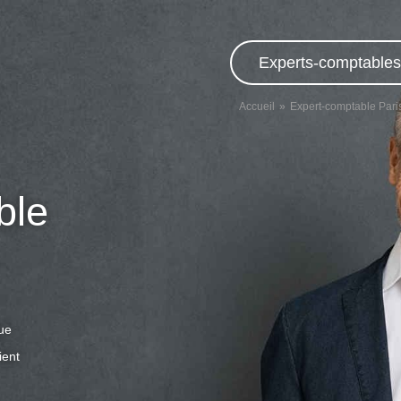
Experts-comptables,
Accueil
Expert-comptable Pari
ble
que
ient