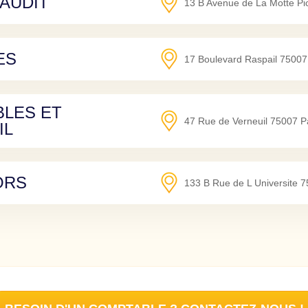
 AUDIT
13 B Avenue de La Motte Pi
ES
17 Boulevard Raspail
75007
BLES ET
47 Rue de Verneuil
75007
P
IL
ORS
133 B Rue de L Universite
7