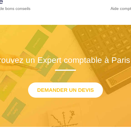
e
de bons conseils
Aide compt
rouvez un Expert comptable à Paris
DEMANDER UN DEVIS