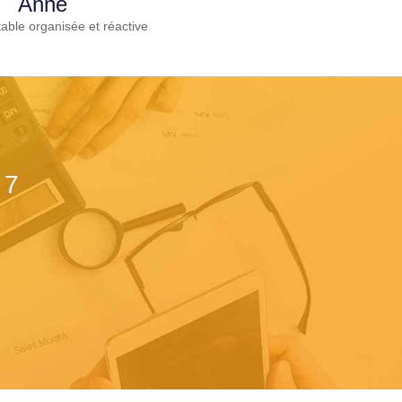
Anne
able organisée et réactive
 7