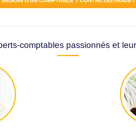
BESOIN D'UN COMPTABLE ? CONTACTEZ-NOUS !
erts-comptables passionnés et leu