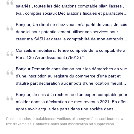
cordialement. Tenue complète de la comptabilité à Paris
salariés , toutes les déclarations comptable bilan liasses ,
13e Arrondissement (75013).
tva , comptes sociaux Déclarations fiscales et parafiscales.
Tenue complète de la comptabilité à Paris 13e
Bonjour, Un client de chez vous, m'a parlé de vous. Je suis
Arrondissement (75013).
donc ici pour potentiellement utiliser vos services pour
créer ma SASU et gérer la comptabilité de mon entreprise
sur l'année. Je suis actuellement en CDI, et je compte
Conseils immobiliers. Tenue complète de la comptabilité à
essayer la rupture conventionnelle dans les prochains mois
Paris 13e Arrondissement (75013).
pour monter cette SASU, je n'ai donc encore rien
officiellement mais je commence a me tenir informer des
Bonjour Demande consultation pour les démarches en vue
étapes à suivre. Pour référence, je suis le même chemin
d'une inscription au registre du commerce d'une part et
que Faiz Abdelaziz lorsqu'il a fait appelle à vous. J'ai don
d'autre part déclaration aux impôts d'une location meublée
plusieurs questions : - Combien est le tarif si je vous laisse
en indivision. avec mes remerciements. Conseils (juridique,
Bonjour, Je suis à la recherche d'un expert comptable pour
monter le dossier pour créer la SASU ? - Quel est le tarif
fiscal, social...) à Paris 13e Arrondissement (75013).
m'aider dans la déclaration de mes revenus 2021. En effet
mensuel pour la gestion de comptabilité ainsi que la
après avoir acquis des parts dans une société dans
disponibilité pour toutes questions ? - On m'a également
laquelle j'ai travaillé au Japon, j'ai perçu une plus value sur
parlé d'une offre parrainage du fait que je vienne de la part
Ces demandes, préalablement vérifiées et anonymisées, sont fournies à
ces actions l'année dernière du fait du rachat de cette
titre d'exemples. Contactez-nous pour modification ou suppression.
d'un client ? Merci d'avance et bonne journée. Tenue
société. Je souhaiterais être guidé dans la déclaration de
complète de la comptabilité à Paris 13e Arrondissement