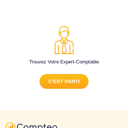
ces revenus de source étrangère. Cordialement.
(75013).
Déclarations fiscales à Paris 13e Arrondissement (75013).
Trouvez Votre Expert-Comptable
C'EST PARTI