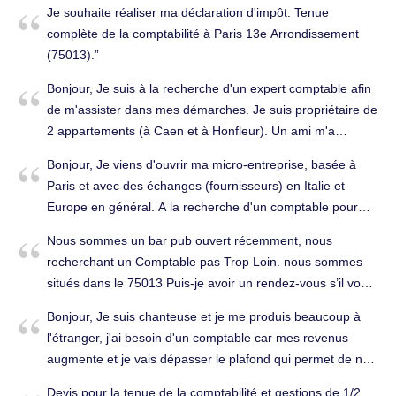
Je souhaite réaliser ma déclaration d'impôt. Tenue
complète de la comptabilité à Paris 13e Arrondissement
(75013).
Bonjour, Je suis à la recherche d'un expert comptable afin
de m'assister dans mes démarches. Je suis propriétaire de
2 appartements (à Caen et à Honfleur). Un ami m'a
conseillé de vous contacter afin d'établir un éventuel devis.
Bonjour, Je viens d'ouvrir ma micro-entreprise, basée à
Je me tiens disponible par mail. Merci, Respectueusement.
Paris et avec des échanges (fournisseurs) en Italie et
Tenue complète de la comptabilité à Paris 13e
Europe en général. A la recherche d'un comptable pour
Arrondissement (75013).
suivre mon activité, je me permets de vous contacter afin
Nous sommes un bar pub ouvert récemment, nous
d’avoir plus d’informations sur vos prestations et vos tarifs.
recherchant un Comptable pas Trop Loin. nous sommes
Conseils (juridique, fiscal, social...) à Paris 13e
situés dans le 75013 Puis-je avoir un rendez-vous s’il vous
Arrondissement (75013).
plaît. Tenue complète de la comptabilité à Paris 13e
Bonjour, Je suis chanteuse et je me produis beaucoup à
Arrondissement (75013).
l'étranger, j'ai besoin d'un comptable car mes revenus
augmente et je vais dépasser le plafond qui permet de ne
pas collecter la TVA. Merci de votre retour. Bien
Devis pour la tenue de la comptabilité et gestions de 1/2