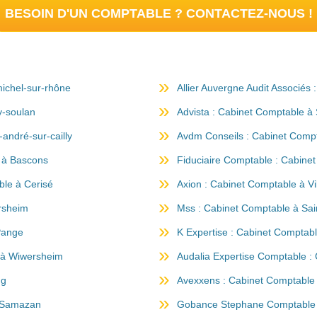
BESOIN D'UN COMPTABLE ? CONTACTEZ-NOUS !
michel-sur-rhône
Allier Auvergne Audit Associés
y-soulan
Advista : Cabinet Comptable à 
andré-sur-cailly
Avdm Conseils : Cabinet Compt
 à Bascons
Fiduciaire Comptable : Cabine
ble à Cerisé
Axion : Cabinet Comptable à Vi
rsheim
Mss : Cabinet Comptable à Sai
Pange
K Expertise : Cabinet Comptab
e à Wiwersheim
Audalia Expertise Comptable 
ng
Avexxens : Cabinet Comptabl
à Samazan
Gobance Stephane Comptable : 