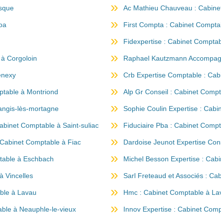
usque
Ac Mathieu Chauveau : Cabinet
oa
First Compta : Cabinet Comptab
Fidexpertise : Cabinet Comptab
 à Corgoloin
Raphael Kautzmann Accompagn
enexy
Crb Expertise Comptable : Cabi
ptable à Montriond
Alp Gr Conseil : Cabinet Comp
langis-lès-mortagne
Sophie Coulin Expertise : Ca
binet Comptable à Saint-suliac
Fiduciaire Pba : Cabinet Compta
 Cabinet Comptable à Fiac
Dardoise Jeunot Expertise Cons
table à Eschbach
Michel Besson Expertise : Cabi
à Vincelles
Sarl Freteaud et Associés : Ca
ble à Lavau
Hmc : Cabinet Comptable à La
able à Neauphle-le-vieux
Innov Expertise : Cabinet Com