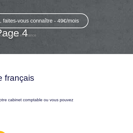
 faites-vous connaître - 49€/mois
Page 4
 comptables en France
 français
votre cabinet comptable ou vous pouvez