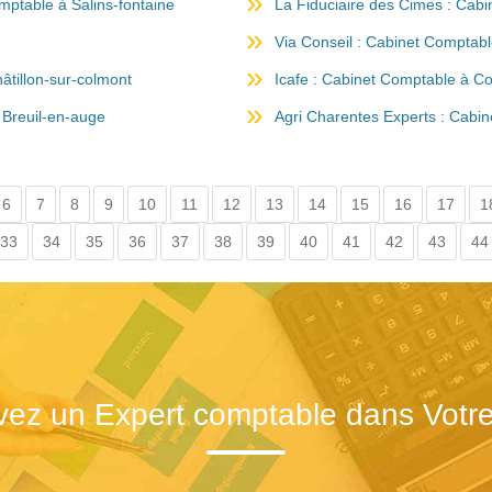
ptable à Salins-fontaine
La Fiduciaire des Cimes : Cab
Via Conseil : Cabinet Comptable
âtillon-sur-colmont
Icafe : Cabinet Comptable à C
 Breuil-en-auge
Agri Charentes Experts : Cabi
6
7
8
9
10
11
12
13
14
15
16
17
1
33
34
35
36
37
38
39
40
41
42
43
44
vez un Expert comptable dans Votre 