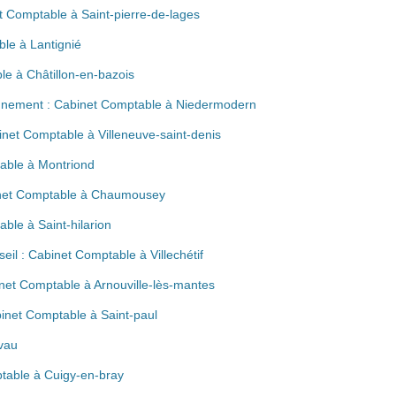
 Comptable à Saint-pierre-de-lages
le à Lantignié
le à Châtillon-en-bazois
ement : Cabinet Comptable à Niedermodern
net Comptable à Villeneuve-saint-denis
table à Montriond
binet Comptable à Chaumousey
ble à Saint-hilarion
eil : Cabinet Comptable à Villechétif
net Comptable à Arnouville-lès-mantes
binet Comptable à Saint-paul
vau
ptable à Cuigy-en-bray