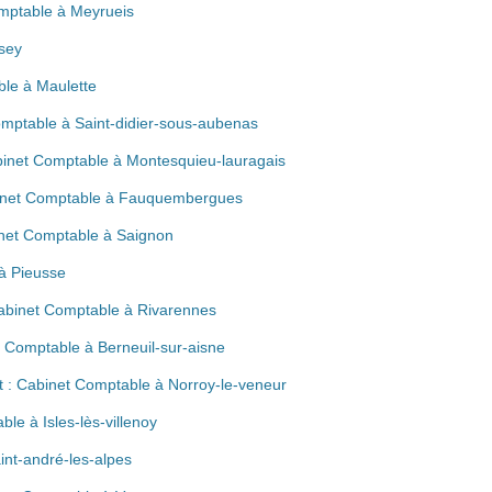
omptable à Meyrueis
isey
le à Maulette
omptable à Saint-didier-sous-aubenas
abinet Comptable à Montesquieu-lauragais
binet Comptable à Fauquembergues
inet Comptable à Saignon
à Pieusse
Cabinet Comptable à Rivarennes
et Comptable à Berneuil-sur-aisne
t : Cabinet Comptable à Norroy-le-veneur
e à Isles-lès-villenoy
int-andré-les-alpes