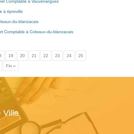
inet Comptable à Vauvenargues
 à épreville
oteaux-du-blanzacais
net Comptable à Coteaux-du-blanzacais
8
19
20
21
22
23
24
25
Fin »
Ville