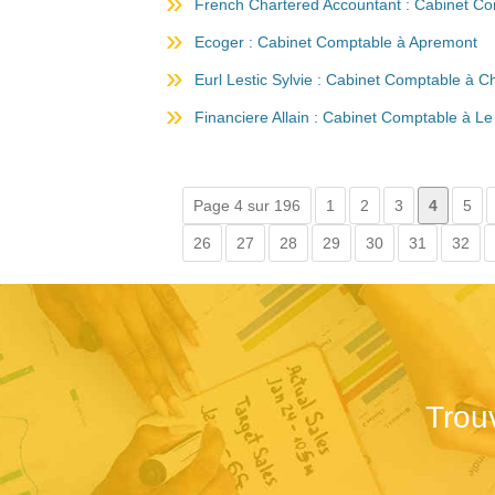
French Chartered Accountant : Cabinet Com
Ecoger : Cabinet Comptable à Apremont
Eurl Lestic Sylvie : Cabinet Comptable à Ch
Financiere Allain : Cabinet Comptable à Le
Page 4 sur 196
1
2
3
4
5
26
27
28
29
30
31
32
Trou