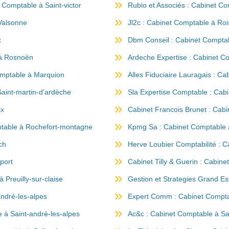
 Comptable à Saint-victor
Rubio et Associés : Cabinet C
Valsonne
Jl2c : Cabinet Comptable à Ro
x
Dbm Conseil : Cabinet Comptab
 à Rosnoën
Ardeche Expertise : Cabinet C
omptable à Marquion
Alles Fiduciaire Lauragais : C
aint-martin-d'ardèche
Sla Expertise Comptable : Ca
ix
Cabinet Francois Brunet : Cab
ptable à Rochefort-montagne
Kpmg Sa : Cabinet Comptable 
ch
Herve Loubier Comptabilité : 
port
Cabinet Tilly & Guerin : Cabin
 Preuilly-sur-claise
Gestion et Strategies Grand Es
andré-les-alpes
Expert Comm : Cabinet Comptabl
à Saint-andré-les-alpes
Ac&c : Cabinet Comptable à Sa