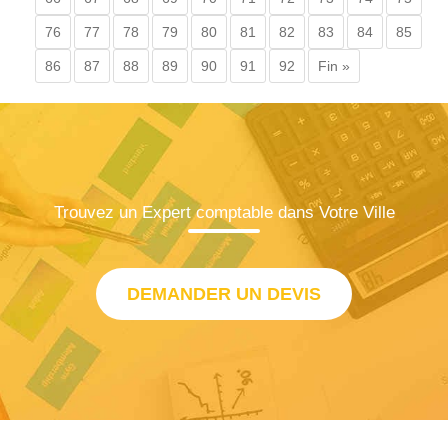
76
77
78
79
80
81
82
83
84
85
86
87
88
89
90
91
92
Fin »
Trouvez un Expert comptable dans Votre Ville
DEMANDER UN DEVIS