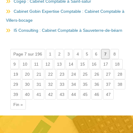
Cogep : Cabinet Comptable à Saint-satur
Cabinet Gobin Expertise Comptable : Cabinet Comptable à
Villers-bocage
I5 Consulting : Cabinet Comptable à Sauveterre-de-béarn
Page 7 sur 196
1
2
3
4
5
6
7
8
9
10
11
12
13
14
15
16
17
18
19
20
21
22
23
24
25
26
27
28
29
30
31
32
33
34
35
36
37
38
39
40
41
42
43
44
45
46
47
Fin »