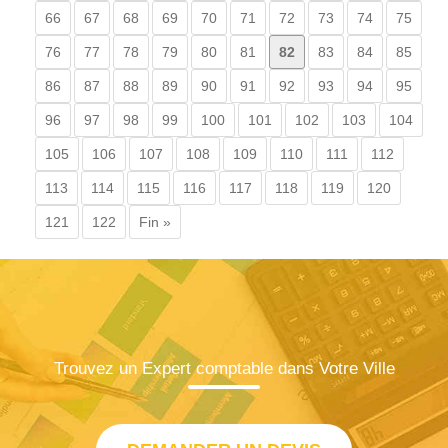
66
67
68
69
70
71
72
73
74
75
76
77
78
79
80
81
82
83
84
85
86
87
88
89
90
91
92
93
94
95
96
97
98
99
100
101
102
103
104
105
106
107
108
109
110
111
112
113
114
115
116
117
118
119
120
121
122
Fin »
Trouvez un Expert comptable dans Votre Ville