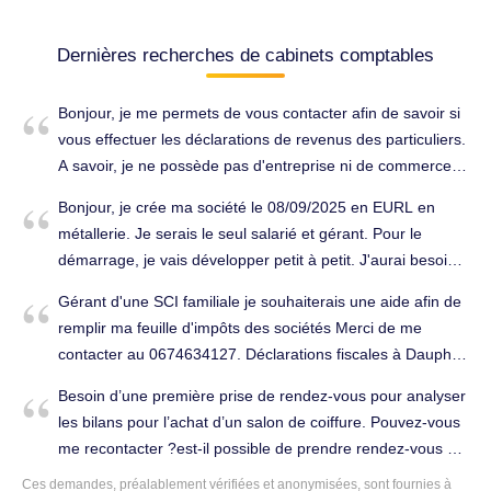
Dernières recherches de cabinets comptables
Bonjour, je me permets de vous contacter afin de savoir si
vous effectuer les déclarations de revenus des particuliers.
A savoir, je ne possède pas d'entreprise ni de commerce
mais chaque année, des difficultés à remplir correctement
Bonjour, je crée ma société le 08/09/2025 en EURL en
la déclaration. En vous remerciant. Cordialement.
métallerie. Je serais le seul salarié et gérant. Pour le
Déclarations fiscales à Jausiers (04850).
démarrage, je vais développer petit à petit. J'aurai besoin
d'un comptable. Je suis inscrit en demandeur d'emploi
Gérant d'une SCI familiale je souhaiterais une aide afin de
donc tout ce qui sera en bénéfice restera dans la trésorerie
remplir ma feuille d'impôts des sociétés Merci de me
jusqu'au premier bilan en janvier 2027. Merci à vous.
contacter au 0674634127. Déclarations fiscales à Dauphin
Tenue complète de la comptabilité à Saint-Michel-
(04300).
l'Observatoire (04870).
Besoin d’une première prise de rendez-vous pour analyser
les bilans pour l’achat d’un salon de coiffure. Pouvez-vous
me recontacter ?est-il possible de prendre rendez-vous ?
Merci à vous. Bonne journée. Tenue complète de la
Ces demandes, préalablement vérifiées et anonymisées, sont fournies à