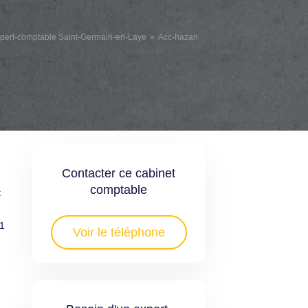
pert-comptable Saint-Germain-en-Laye
Acc-hazan
Contacter ce cabinet
e
comptable
t
01
Voir le téléphone