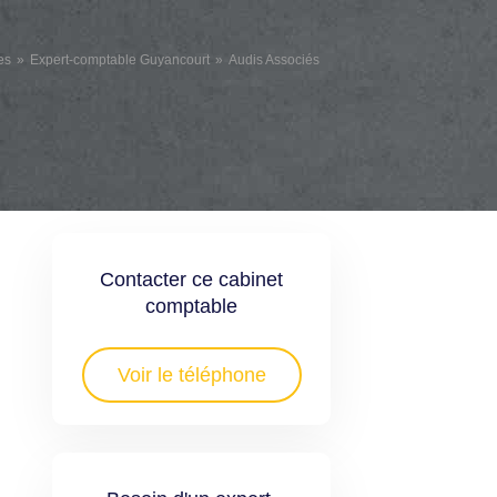
es
Expert-comptable Guyancourt
Audis Associés
Contacter ce cabinet
comptable
Voir le téléphone