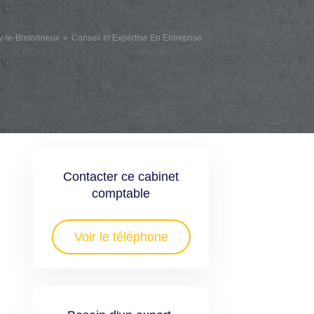
y-le-Bretonneux
Conseil et Expertise En Entreprise
Contacter ce cabinet
comptable
Voir le téléphone