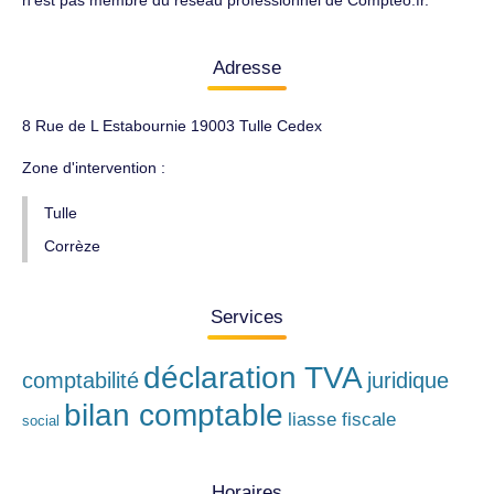
n'est pas membre du réseau professionnel de Compteo.fr.
Adresse
8 Rue de L Estabournie 19003 Tulle Cedex
Zone d'intervention :
Tulle
Corrèze
Services
déclaration TVA
comptabilité
juridique
bilan comptable
liasse fiscale
social
Horaires