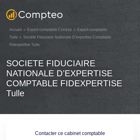
Accueil
Expert-comptable Corrèze
Expert-comptable
Tulle
Société Fiduciaire Nationale D’expertise Comptable
Fidexpertise Tulle
SOCIETE FIDUCIAIRE
NATIONALE D’EXPERTISE
COMPTABLE FIDEXPERTISE
Tulle
Contacter ce cabinet comptable