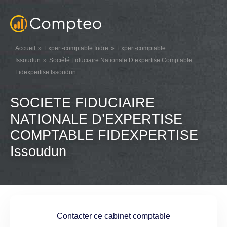
Accueil
Expert-comptable Indre
Expert-comptable
Issoudun
Société Fiduciaire Nationale D’expertise Comptable
Fidexpertise Issoudun
SOCIETE FIDUCIAIRE
NATIONALE D’EXPERTISE
COMPTABLE FIDEXPERTISE
Issoudun
Contacter ce cabinet comptable