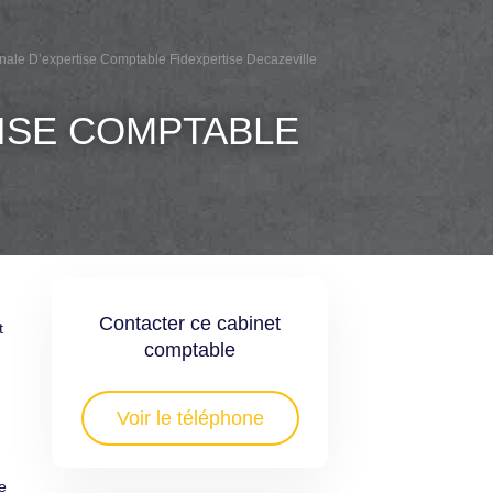
onale D’expertise Comptable Fidexpertise Decazeville
TISE COMPTABLE
Contacter ce cabinet
t
comptable
Voir le téléphone
e