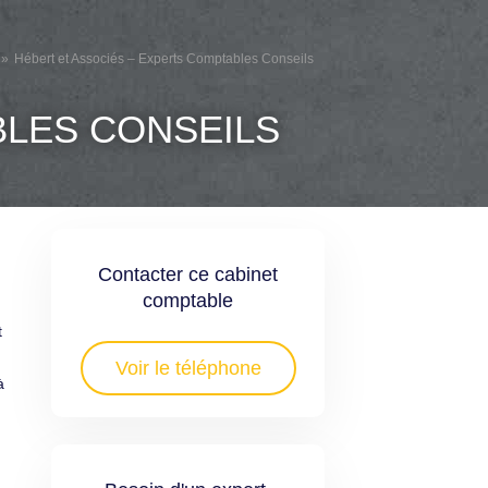
Hébert et Associés – Experts Comptables Conseils
BLES CONSEILS
Contacter ce cabinet
comptable
t
Voir le téléphone
à