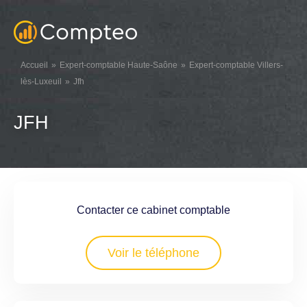
Accueil
Expert-comptable Haute-Saône
Expert-comptable Villers-
lès-Luxeuil
Jfh
JFH
Contacter ce cabinet comptable
Voir le téléphone