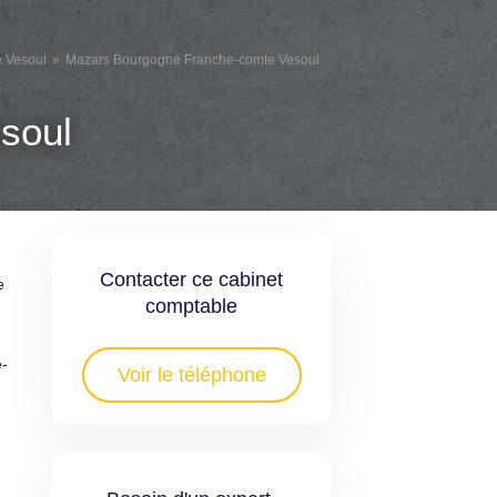
e Vesoul
Mazars Bourgogne Franche-comte Vesoul
oul
Contacter ce cabinet
e
comptable
e-
Voir le téléphone