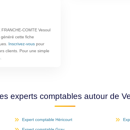
E FRANCHE-COMTE Vesoul
 généré cette fiche
ques.
Inscrivez-vous
pour
urs clients. Pour une simple
s
.
les experts comptables autour de V
Expert comptable Héricourt
Exp
Expert comptable Gray