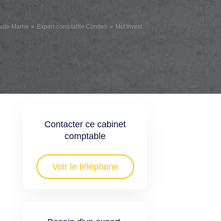
aute-Marne
Expert-comptable Condes
Mcf Invest
Contacter ce cabinet
comptable
Voir le téléphone