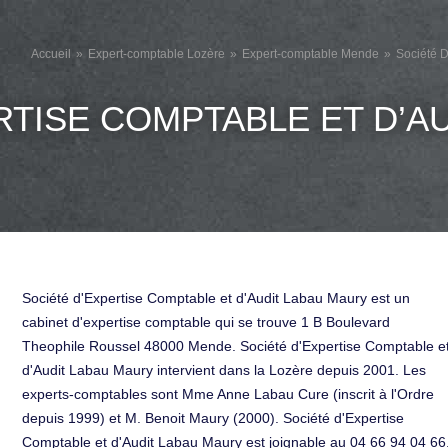
Accueil
Expert-comptable Lozère
Expert-comptable Mende
Société 
RTISE COMPTABLE ET D’A
Société d'Expertise Comptable et d'Audit Labau Maury est un
cabinet d'expertise comptable qui se trouve 1 B Boulevard
Theophile Roussel 48000 Mende. Société d'Expertise Comptable e
d'Audit Labau Maury intervient dans la Lozère depuis 2001. Les
experts-comptables sont Mme Anne Labau Cure (inscrit à l'Ordre
depuis 1999) et M. Benoit Maury (2000). Société d'Expertise
Comptable et d'Audit Labau Maury est joignable au 04 66 94 04 66