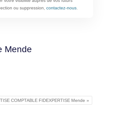
 votre visibilité auprès de vos futurs
rrection ou suppression,
contactez-nous
.
de Mende
ERTISE COMPTABLE FIDEXPERTISE Mende