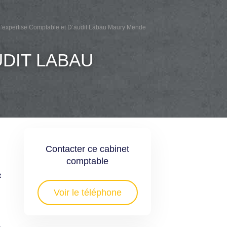
D’expertise Comptable et D’audit Labau Maury Mende
UDIT LABAU
Contacter ce cabinet
comptable
t
Voir le téléphone
.