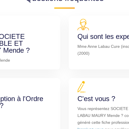
 SOCIETE
Qui sont les exp
BLE ET
Mme Anne Labau Cure (inscr
 Mende ?
(2000)
Mende
iption à l'Ordre
C'est vous ?
 ?
Vous représentez SOCIET
LABAU MAURY Mende ? compt
généré cette fiche professio