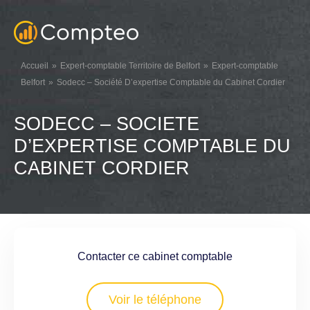
Accueil
Expert-comptable Territoire de Belfort
Expert-comptable
Belfort
Sodecc – Société D’expertise Comptable du Cabinet Cordier
SODECC – SOCIETE
D’EXPERTISE COMPTABLE DU
CABINET CORDIER
Contacter ce cabinet comptable
Voir le téléphone