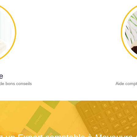
e
de bons conseils
Aide compt