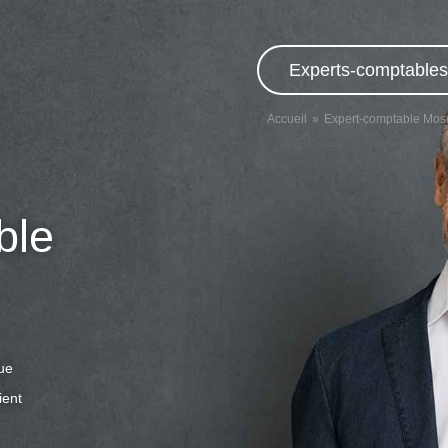
Experts-comptables,
Accueil
Expert-comptable Mos
ble
que
ient