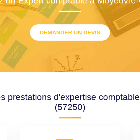
z un Expert comptable à Moyeuvre
DEMANDER UN DEVIS
es prestations d'expertise comptab
(57250)