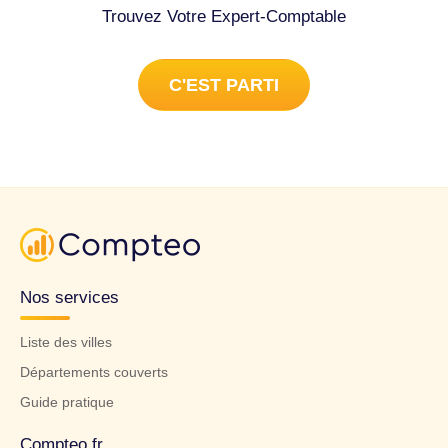
travaux sont internationaux. Il y a peu de factures, et un
Trouvez Votre Expert-Comptable
petit nombre de dépenses récurrentes. J'apprécierais que
vous me fassiez savoir si vous êtes en mesure de prendre
C'EST PARTI
de nouvelles affaires, et ce que vous factureriez pour
soutenir mon entreprise. Merci et bien cordialement. Tenue
complète de la comptabilité à Marseille 1er Arrondissement
(13001).
Nos services
Liste des villes
Départements couverts
Guide pratique
Compteo.fr