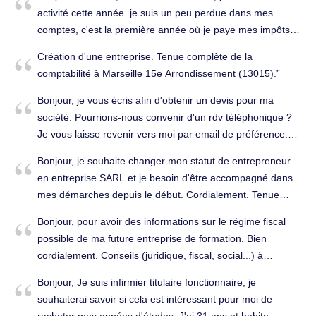
à vous. Déclarations fiscales à Marseille 7e
Marseille 15e Arrondissement (13015).
activité cette année. je suis un peu perdue dans mes
Arrondissement (13007).
comptes, c'est la première année où je paye mes impôts et
frais moi même. j'aimerai passer en frais réels au lieu de
Création d'une entreprise. Tenue complète de la
frais simulés (déclaration BNC) et je ne suis pas certaine
comptabilité à Marseille 15e Arrondissement (13015).
de comment m'y prendre. j'aimerais comprendre comment
faire une note de frais, savoir ce qui peut être déduit de
Bonjour, je vous écris afin d'obtenir un devis pour ma
frais professionnels ou non (comme les livres, salons,
société. Pourrions-nous convenir d'un rdv téléphonique ?
trajets de train, honoraires d'assistants et rendez vous
Je vous laisse revenir vers moi par email de préférence.
fiscaux ) et si cela est bénéfique pour ma situation, ou si
Merci d'avance. Tenue complète de la comptabilité à
Bonjour, je souhaite changer mon statut de entrepreneur
les gains de cette manœuvre pourrait être annulés par des
Marseille 7e Arrondissement (13007).
en entreprise SARL et je besoin d'être accompagné dans
baisses d'allocations ou des hausses de frais dont je ne
mes démarches depuis le début. Cordialement. Tenue
connaitrais pas l'existence. Votre contact m'a été donné
complète de la comptabilité à Marseille 15e
par une collègue qui gère une maison d'édition (Nao studio
Bonjour, pour avoir des informations sur le régime fiscal
Arrondissement (13015).
publishing) et m'a recommandé votre aide. Serais-ce
possible de ma future entreprise de formation. Bien
possible d'avoir un rendez vous en visio ? Merci beaucoup,
cordialement. Conseils (juridique, fiscal, social...) à
Bonne journée ! Conseils (juridique, fiscal, social...) à
Marseille 6e Arrondissement (13006).
Bonjour, Je suis infirmier titulaire fonctionnaire, je
Marseille 10e Arrondissement (13010).
souhaiterai savoir si cela est intéressant pour moi de