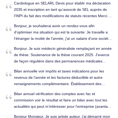
Cardiologue en SELARL Devis pour établir ma déclaration
ces appartements. Bien cordialement. Conseils (juridique,
2035 et inscription en tant qu’associé de SEL auprès de
fiscal, social...) à Marseille 2e Arrondissement (13002).
l’INPI du fait des modifications de statuts récentes Merci.
Déclarations fiscales à Marseille 12e Arrondissement
Bonjour, je souhaiterai avoir un rendez-vous afin
(13012).
d'optimiser ma situation qui est la suivante: Je travaille a
l'étranger la moitié de l'année, j'ai un salaire d'une société
étrangère. Je suis aussi auto-entrepreneur en France et je
Bonjour, Je suis médecin généraliste remplaçant en année
loue un appartement vide en nom propre. Je vous contacte
de thèse. Soutenance de la thèse courant 2025. J'exerce
donc dans le but d'avoir des conseils et de l'aide pour
de façon régulière dans des permanences médicales
trouver un meilleur fonctionnement. Je suis actuellement a
(Rétrocession d'honoraires) ainsi qu'à l'hôpital Saint joseph
l'étranger joignable par mail uniquement. Si cela est
Bilan annuelle voir impôts et taxes indications pour les
(Revenus salariés). Il s'agit de ma première année
possible je souhaiterai ce rendez-vous entre le 16 et le 20
revenus de l’année et les factures déductible et autre
d'activité civile entière en tant que médecin généraliste
Décembre avec Mr Amirat Jerome. Dans l'attente de votre
renseignements complémentaire. Établissement des
remplaçant. Début d'activité en novembre 2023. Je
réponse , veuillez agréer Madame, Monsieur, mes sincères
comptes annuels à Marseille 7e Arrondissement (13007).
souhaiterais établir un devis afin d'avoir une tenue
Bilan annuel vérification des comptes avec fac et
salutations. Jauffret Erik. Conseils (juridique, fiscal,
comptable, des conseils comptables, ainsi que la rédaction
commission voir le résultat et faire un bilan avec tout les
social...) à Marseille 7e Arrondissement (13007).
de ma prochaine déclaration auprès de l'administration
actualités qui peut m’intéresser pour l’entreprise (avantage
fiscale. Merci pour vos explications et votre éclairage, Bien
et conseils). Établissement des comptes annuels à
Bonjour Monsieur, Je suis artiste auteur, j'ai démarré mon