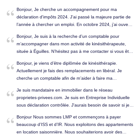
vendres. Le rcs existe déjà, société en activité depuis
Bonjour, Je cherche un accompagnement pour ma
2024. Merci par avance , mes cordiales salutations.
déclaration d'impôts 2024. J’ai passé la majeure partie de
Déclarations fiscales à Marseille 15e Arrondissement
l’année à chercher un emploi. En octobre 2024, j’ai ouvert
(13015).
mon auto-entreprise avec quelques revenus à déclarer
Bonjour, Je suis à la recherche d’un comptable pour
depuis cette date. Je suis marié (ma conjointe n’a pas
m’accompagner dans mon activité de kinésithérapeute,
d’activité pour 2024) et je possède des placements au
située à Éguilles. N’hésitez pas à me contacter si vous êtes
Canada, incluant certains dans des compagnies
disponible ou si vous avez des recommandations. Merci
américaines. Mis à part l'ouverture de ma compagnie, la
Bonjour, je viens d’être diplômée de kinésithérapie.
d’avance ! Tenue complète de la comptabilité à Marseille
déclaration 2024 devrait ressembler à celle de 2023. Je
Actuellement je fais des remplacements en libéral. Je
9e Arrondissement (13009).
cherche un service simple, sans engagement, pour
cherche un comptable afin de m’aider à faire ma
m’assurer que la déclaration soit bien faite. Proposez-vous
déclaration d’impôt, ainsi que pour me donner des
Je suis mandataire en immobilier dans le réseau
ce type de prestation ? Si oui, à quel tarif et dans quels
conseils. Déclarations fiscales à Marseille 4e
proprietes-privees.com. Je suis en Entreprise Individuelle
délais ? Merci d’avance pour votre retour, Renaud
Arrondissement (13004).
sous déclaration contrôlée. J'aurais besoin de savoir si je
Lefebvre. Déclarations fiscales à Marseille 1er
reste sur ce statut ou celui d'autoentrepreneur. Dans le
Arrondissement (13001).
Bonjour Nous sommes LMP et commençons à payer
cadre de l'EI j'ai besoin d'établir un bilan simplifié. Bien
beaucoup d’ISS et d’IR. Nous exploitons des appartements
cordialement Serge Litvinoff. Tenue complète de la
en location saisonnière. Nous souhaiterions avoir des
comptabilité à Marseille 9e Arrondissement (13009).
conseils sur le montage d’une conciergerie qui exploiterait