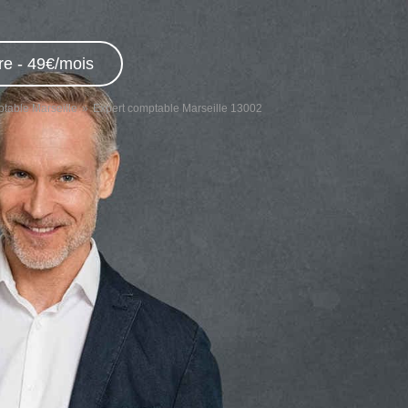
re - 49€/mois
table Marseille
Expert comptable Marseille 13002