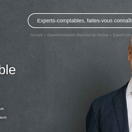
Experts-comptables, faites-vous connaît
Accueil
Expert-comptable Bouches-du-Rhône
Expert-comp
ble
que
ient