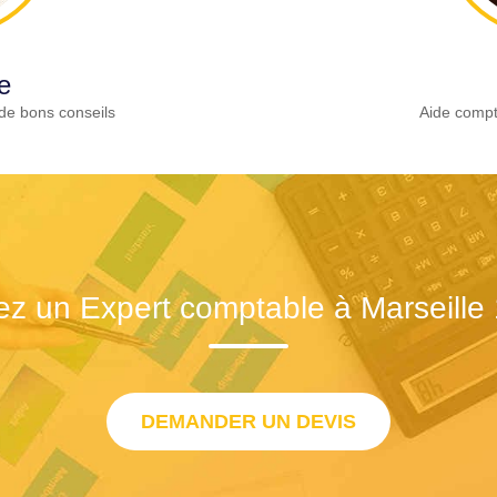
e
de bons conseils
Aide compt
ez un Expert comptable à Marseille
DEMANDER UN DEVIS