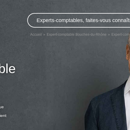
Experts-comptables, faites-vous connaît
Accueil
Expert-comptable Bouches-du-Rhône
Expert-comp
ble
que
ient