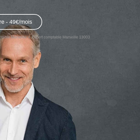
re - 49€/mois
table Marseille
Expert comptable Marseille 13003