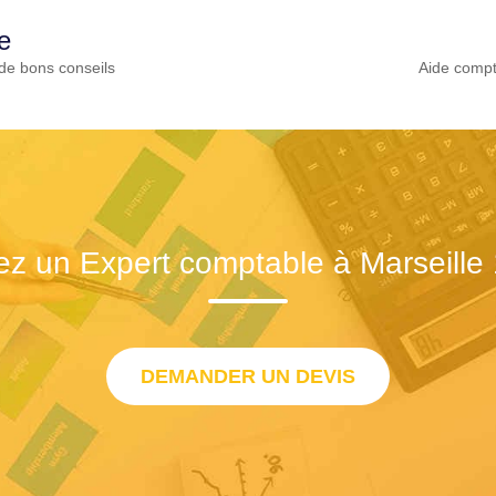
e
de bons conseils
Aide compt
ez un Expert comptable à Marseille
DEMANDER UN DEVIS