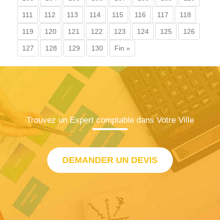
111
112
113
114
115
116
117
118
119
120
121
122
123
124
125
126
127
128
129
130
Fin »
Trouvez un Expert comptable dans Votre Ville
DEMANDER UN DEVIS