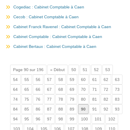
Cogediac : Cabinet Comptable à Caen
Cecob : Cabinet Comptable à Caen
Cabinet Franck Ravenel : Cabinet Comptable à Caen
Cabinet Comptable : Cabinet Comptable à Caen
Cabinet Bertaux : Cabinet Comptable à Caen
Page 90 sur 196
« Début
50
51
52
53
54
55
56
57
58
59
60
61
62
63
64
65
66
67
68
69
70
71
72
73
74
75
76
77
78
79
80
81
82
83
84
85
86
87
88
89
90
91
92
93
94
95
96
97
98
99
100
101
102
103
104
105
106
107
108
109
110