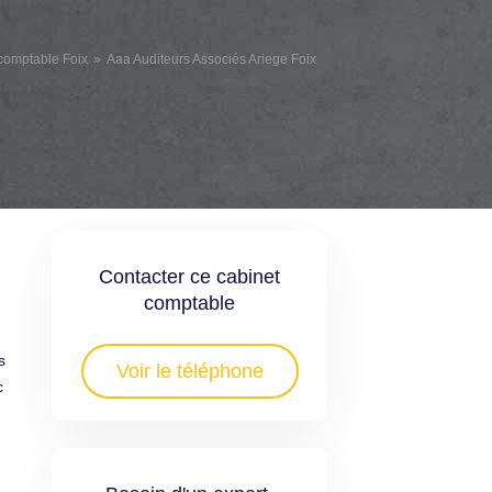
comptable Foix
Aaa Auditeurs Associés Ariege Foix
Contacter ce cabinet
comptable
s
Voir le téléphone
c