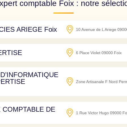
xpert comptable Foix : notre sélecti
IES ARIEGE Foix
10 Avenue de L Ariege
0900
ERTISE
6 Place Violet
09000
Foix
 D’INFORMATIQUE
PERTISE
Zone Artisanale F Nord Per
E COMPTABLE DE
1 Rue Victor Hugo
09000
Fo