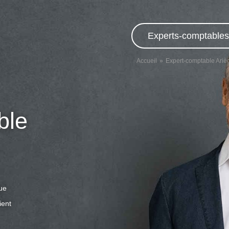
Experts-comptables,
Accueil
Expert-comptable Ariè
ble
que
ient