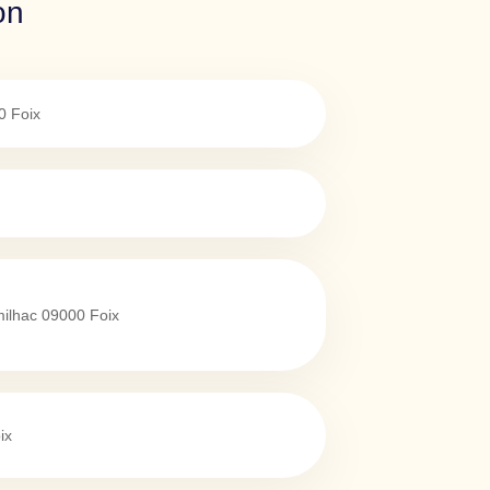
on
0
Foix
milhac
09000
Foix
ix