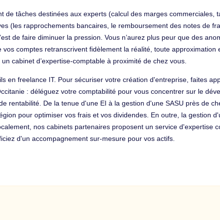
nt de tâches destinées aux experts (calcul des marges commerciales, t
es (les rapprochements bancaires, le remboursement des notes de frais,
, c’est de faire diminuer la pression. Vous n’aurez plus peur que des a
vos comptes retranscrivent fidèlement la réalité, toute approximation e
 un cabinet d’expertise-comptable à proximité de chez vous.
 en freelance IT. Pour sécuriser votre création d'entreprise, faites ap
ccitanie : déléguez votre comptabilité pour vous concentrer sur le déve
r de rentabilité. De la tenue d'une EI à la gestion d'une SASU près de c
a région pour optimiser vos frais et vos dividendes. En outre, la gestion 
alement, nos cabinets partenaires proposent un service d'expertise co
éficiez d'un accompagnement sur-mesure pour vos actifs.