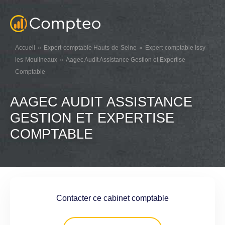
Accueil
Expert-comptable Hauts-de-Seine
Expert-comptable Issy-
les-Moulineaux
Aagec Audit Assistance Gestion et Expertise
Comptable
AAGEC AUDIT ASSISTANCE
GESTION ET EXPERTISE
COMPTABLE
Contacter ce cabinet comptable