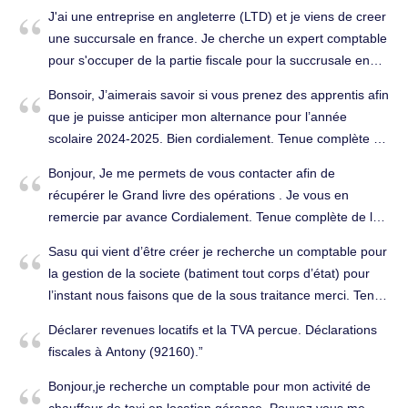
le cas échéant, nous transmettre vos modalités
J'ai une entreprise en angleterre (LTD) et je viens de creer
d’intervention et vos honoraires ? Bien cordialement.
une succursale en france. Je cherche un expert comptable
Établissement des comptes annuels à Antony (92160).
pour s'occuper de la partie fiscale pour la succrusale en
france. Tenue complète de la comptabilité à Antony
Bonsoir, J’aimerais savoir si vous prenez des apprentis afin
(92160).
que je puisse anticiper mon alternance pour l’année
scolaire 2024-2025. Bien cordialement. Tenue complète de
la comptabilité à Antony (92160).
Bonjour, Je me permets de vous contacter afin de
récupérer le Grand livre des opérations . Je vous en
remercie par avance Cordialement. Tenue complète de la
comptabilité à Antony (92160).
Sasu qui vient d’être créer je recherche un comptable pour
la gestion de la societe (batiment tout corps d’état) pour
l’instant nous faisons que de la sous traitance merci. Tenue
complète de la comptabilité à Antony (92160).
Déclarer revenues locatifs et la TVA percue. Déclarations
fiscales à Antony (92160).
Bonjour,je recherche un comptable pour mon activité de