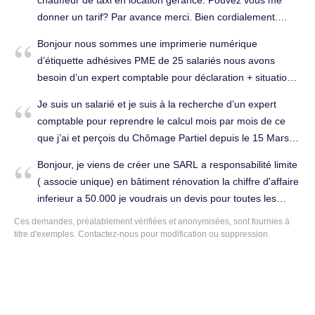
chauffeur de taxi en location gérance. Pouvez vous me
donner un tarif? Par avance merci. Bien cordialement.
Tenue complète de la comptabilité à Antony (92160).
Bonjour nous sommes une imprimerie numérique
d’étiquette adhésives PME de 25 salariés nous avons
besoin d’un expert comptable pour déclaration + situation
mensuelle + bilan+ conseil et aide la comptable en place.
Je suis un salarié et je suis à la recherche d’un expert
Établissement des comptes annuels à Antony (92160).
comptable pour reprendre le calcul mois par mois de ce
Cabinet d'expertise comptable à changer.
que j’ai et perçois du Chômage Partiel depuis le 15 Mars
2020. J’ai tout les documents en ma possession, classés
Bonjour, je viens de créer une SARL a responsabilité limite
ainsi que l’extrait du Grand Livre Comptable me
( associe unique) en bâtiment rénovation la chiffre d'affaire
concernant. Je suis salarié VRP multicartes, rémunéré à la
inferieur a 50.000 je voudrais un devis pour toutes les
commission sans fixe et ce calcul me semble complexe,
écritures sur l'année. Merci. Tenue complète de la
Ces demandes, préalablement vérifiées et anonymisées, sont fournies à
c’est pourquoi je souhaite m’adresser à un cabinet d’expert
comptabilité à Antony (92160).
titre d'exemples. Contactez-nous pour modification ou suppression.
comptable. Merci de bien vouloir m’indiquer, si vous
pratiquez ce travail ponctuel. A vous lire. Tenue complète
de la comptabilité à Antony (92160).