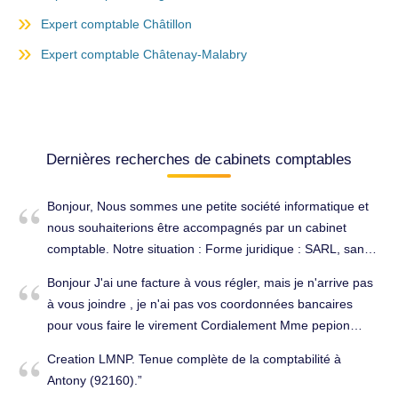
Expert comptable Châtillon
Expert comptable Châtenay-Malabry
Dernières recherches de cabinets comptables
Bonjour, Nous sommes une petite société informatique et
nous souhaiterions être accompagnés par un cabinet
comptable. Notre situation : Forme juridique : SARL, sans
salarié Chiffre d’affaires annuel : environ 70 000 € Volume
Bonjour J'ai une facture à vous régler, mais je n'arrive pas
de factures : environ 20 par an Nous recherchons un
à vous joindre , je n'ai pas vos coordonnées bancaires
cabinet pour nous assister notamment sur : -
pour vous faire le virement Cordialement Mme pepion
l’établissement des comptes annuels, - des conseils
Facture: 20240500512. Tenue complète de la comptabilité
juridiques et fiscaux adaptés à notre structure. Pourriez-
Creation LMNP. Tenue complète de la comptabilité à
à Antony (92160).
vous nous indiquer si vous pourriez nous accompagner et,
Antony (92160).