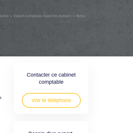
èvres
Expert-comptable Nueil-les-Aubiers
Befex
Contacter ce cabinet
comptable
s
Voir le téléphone