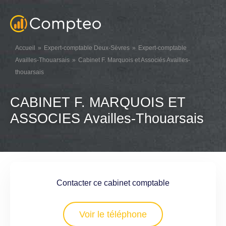
Accueil
Expert-comptable Deux-Sèvres
Expert-comptable
Availles-Thouarsais
Cabinet F. Marquois et Associés Availles-
thouarsais
CABINET F. MARQUOIS ET
ASSOCIES Availles-Thouarsais
Contacter ce cabinet comptable
Voir le téléphone