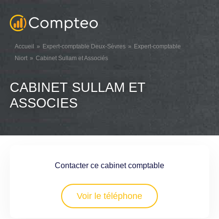
Accueil
Expert-comptable Deux-Sèvres
Expert-comptable
Niort
Cabinet Sullam et Associés
CABINET SULLAM ET
ASSOCIES
Contacter ce cabinet comptable
Voir le téléphone