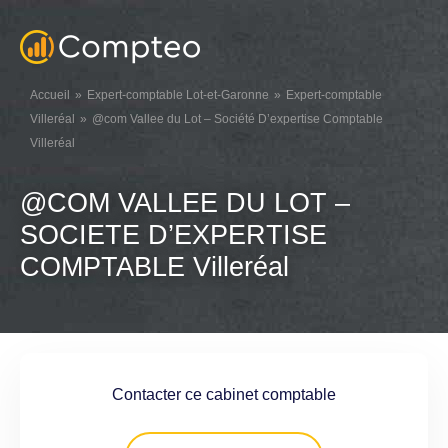
Accueil
Expert-comptable Lot-et-Garonne
Expert-comptable
Villeréal
@com Vallee du Lot – Société D’expertise Comptable
Villeréal
@COM VALLEE DU LOT –
SOCIETE D’EXPERTISE
COMPTABLE Villeréal
Contacter ce cabinet comptable