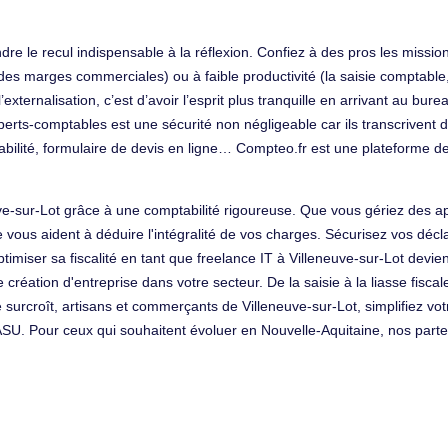
re le recul indispensable à la réflexion. Confiez à des pros les mission
es marges commerciales) ou à faible productivité (la saisie comptable, 
l’externalisation, c’est d’avoir l’esprit plus tranquille en arrivant au bu
erts-comptables est une sécurité non négligeable car ils transcrivent d
abilité, formulaire de devis en ligne… Compteo.fr est une plateforme d
neuve-sur-Lot grâce à une comptabilité rigoureuse. Que vous gériez de
 vous aident à déduire l'intégralité de vos charges. Sécurisez vos décl
timiser sa fiscalité en tant que freelance IT à Villeneuve-sur-Lot devie
re création d'entreprise dans votre secteur. De la saisie à la liasse fisc
 surcroît, artisans et commerçants de Villeneuve-sur-Lot, simplifiez v
SASU. Pour ceux qui souhaitent évoluer en Nouvelle-Aquitaine, nos pa