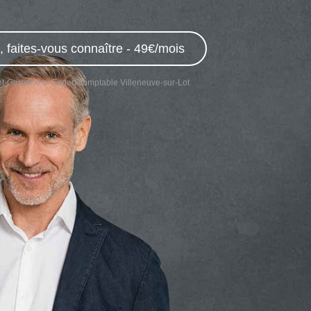
 faites-vous connaître - 49€/mois
et-Garonne
Expert comptable Villeneuve-sur-Lot