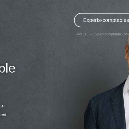
Experts-comptables,
Accueil
Expert-comptable Lot-
ble
que
ient