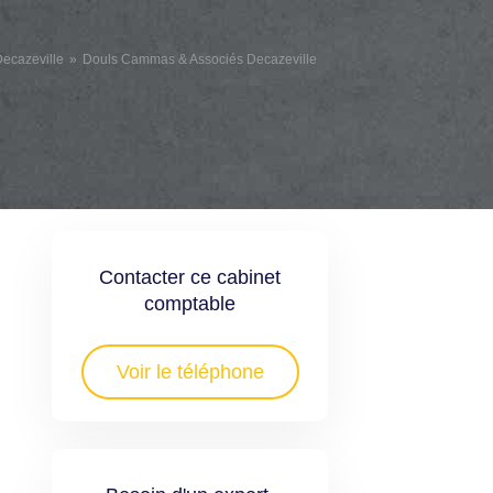
ecazeville
Douls Cammas & Associés Decazeville
Contacter ce cabinet
comptable
Voir le téléphone