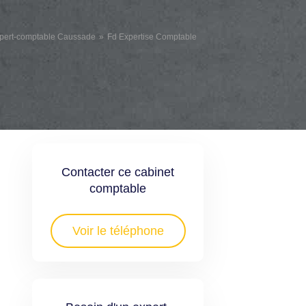
pert-comptable Caussade
Fd Expertise Comptable
Contacter ce cabinet
comptable
d
Voir le téléphone