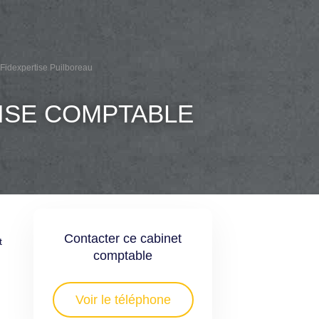
 Fidexpertise Puilboreau
TISE COMPTABLE
Contacter ce cabinet
t
comptable
Voir le téléphone