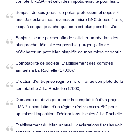
compte URSSAF et celui des impôts, ensuite pour les
bulletins de salaire. Cordialement. Tenue complète de la
Bonjour, Je suis joueur de poker professionnel depuis 4
comptabilité à La Rochelle (17000).
ans. Je déclare mes revenus en micro BNC depuis 4 ans,
jusqu'à ce que je sache que ce n'est plus possible. J'ai
donc créé une EI depuis le 10/10/2022. Je souhaite savoir
Bonjour , je me permet afin de solliciter un rdv dans les
si vous proposez des services de comptabilité, notamment
plus proche délai si c'est possible ( urgent) afin de
pour gérer les déclarations URSSAF, IS et IR ainsi que
m'élaborer un petit bilan simplifié de mon micro entreprise
l'optimisation fiscale. L'EI est tout juste créé, pour l'instant il
et une attestation de chiffre d'affaire pour l'année en cours
n'y a pas eu de déclarations. Merci pour votre réponse.
Comptabilité de société. Établissement des comptes
, dans l'attente de votre réponse je reste à votre disposition
Tenue complète de la comptabilité à La Rochelle (17000).
annuels à La Rochelle (17000).
pour toute information complémentaire. cordialement,
Tenue complète de la comptabilité à La Rochelle (17000).
Creation d'entreprise régime micro. Tenue complète de la
comptabilité à La Rochelle (17000).
Demande de devis pour tenir la comptabilité d'un projet
LMNP + simulation d'un régime réel vs micro-BIC pour
optimiser l'imposition. Déclarations fiscales à La Rochelle
(17000).
Etablissement du bilan annuel + déclarations fiscales voir