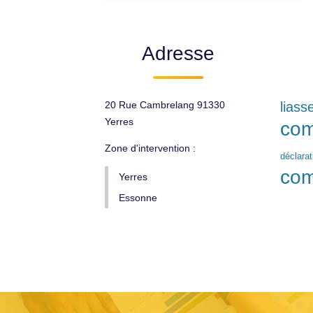
Adresse
20 Rue Cambrelang 91330
liass
Yerres
com
Zone d'intervention :
déclara
com
Yerres
Essonne