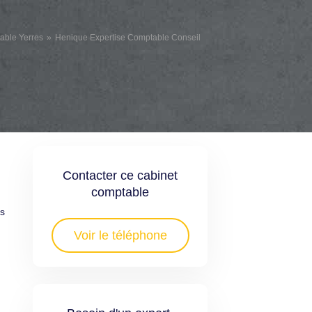
able Yerres
Henique Expertise Comptable Conseil
Contacter ce cabinet
comptable
is
Voir le téléphone