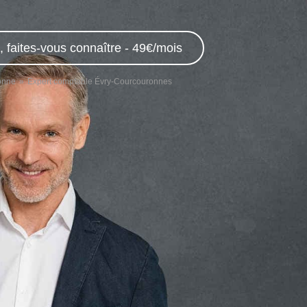
 faites-vous connaître - 49€/mois
onne
Expert comptable Évry-Courcouronnes