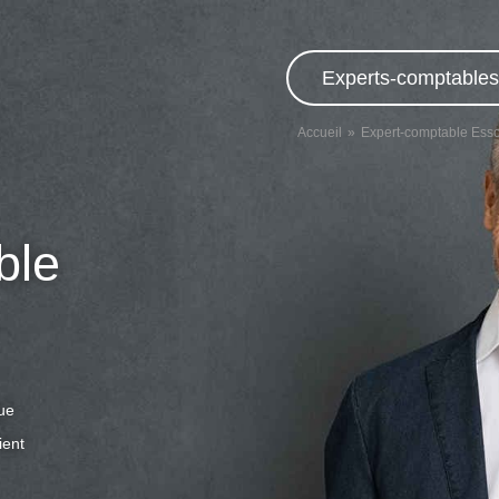
Experts-comptables,
Accueil
Expert-comptable Ess
ble
que
ient