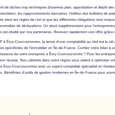
ant de tâches trop techniques (business plan, approbation et dépôt des
résentation, les rapprochements bancaires, l’édition des bulletins de p
e dans les règles de l’art et que les différentes obligations sont respect
anomalies de déclarations. Un atout supplémentaire pour l’entrepreneur.
est étudié par nos partenaires. Recevez rapidement une offre grâce 
P à Évry-Courcouronnes, la tenue d'une comptabilité au réel est la clé 
es spécificités de l'immobilier en Île-de-France. Confiez votre bilan à 
croissance de votre entreprise à Évry-Courcouronnes ? Pour les entrepr
ition réussie. Nos cabinets dans votre région vous aident à optimiser vo
s à Évry-Courcouronnes avec un expert-comptable spécialisé en freelan
enus. Bénéficiez d'outils de gestion modernes en Île-de-France pour suivre