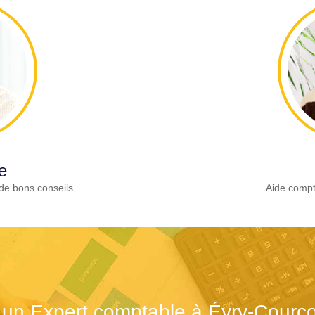
e
de bons conseils
Aide compt
 un Expert comptable à Évry-Courc