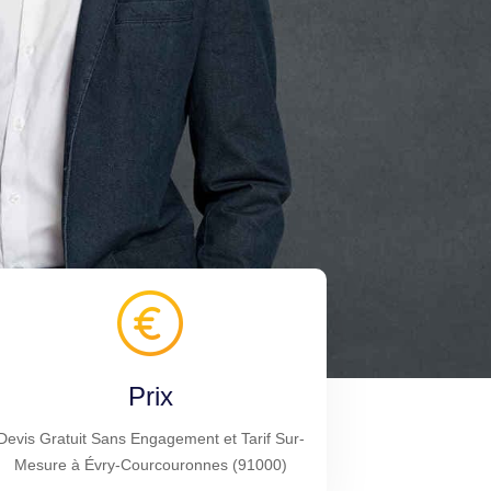
Prix
Devis Gratuit Sans Engagement et Tarif Sur-
Mesure à Évry-Courcouronnes (91000)