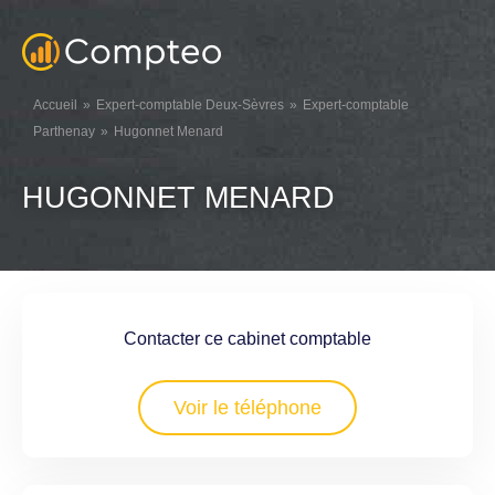
Accueil
Expert-comptable Deux-Sèvres
Expert-comptable
Parthenay
Hugonnet Menard
HUGONNET MENARD
Contacter ce cabinet comptable
Voir le téléphone