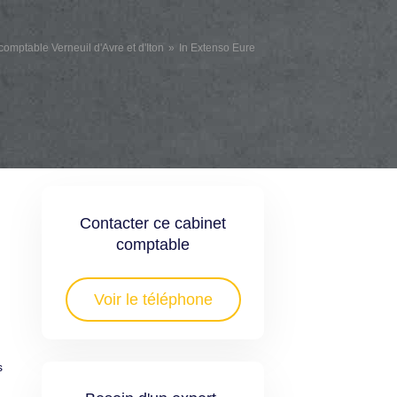
comptable Verneuil d'Avre et d'Iton
In Extenso Eure
Contacter ce cabinet
comptable
Voir le téléphone
s