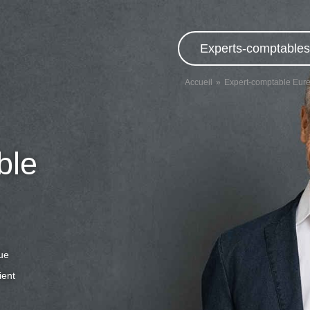
Experts-comptables,
Accueil
Expert-comptable Eur
ble
que
ient