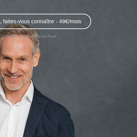
 faites-vous connaître - 49€/mois
e
Expert comptable Val-de-Reuil