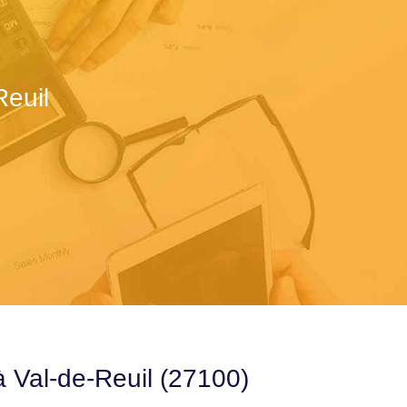
Reuil
à Val-de-Reuil (27100)