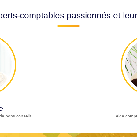
erts-comptables passionnés et leu
e
de bons conseils
Aide compt