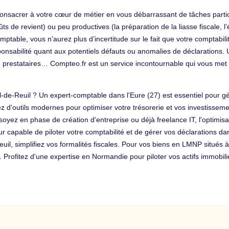
us consacrer à votre cœur de métier en vous débarrassant de tâches par
s de revient) ou peu productives (la préparation de la liasse fiscale, l’é
mptable, vous n’aurez plus d’incertitude sur le fait que votre comptabili
ponsabilité quant aux potentiels défauts ou anomalies de déclarations. 
e prestataires… Compteo.fr est un service incontournable qui vous met
l-de-Reuil ? Un expert-comptable dans l'Eure (27) est essentiel pour 
d'outils modernes pour optimiser votre trésorerie et vos investissemen
yez en phase de création d'entreprise ou déjà freelance IT, l'optimisati
 capable de piloter votre comptabilité et de gérer vos déclarations da
uil, simplifiez vos formalités fiscales. Pour vos biens en LMNP situés à
 Profitez d'une expertise en Normandie pour piloter vos actifs immobilie