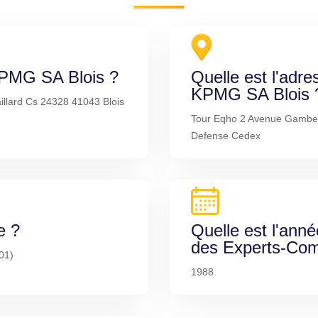
KPMG SA Blois ?
Quelle est l'adre
KPMG SA Blois 
illard Cs 24328 41043 Blois
Tour Eqho 2 Avenue Gambet
Defense Cedex
e ?
Quelle est l'anné
des Experts-Com
001)
1988