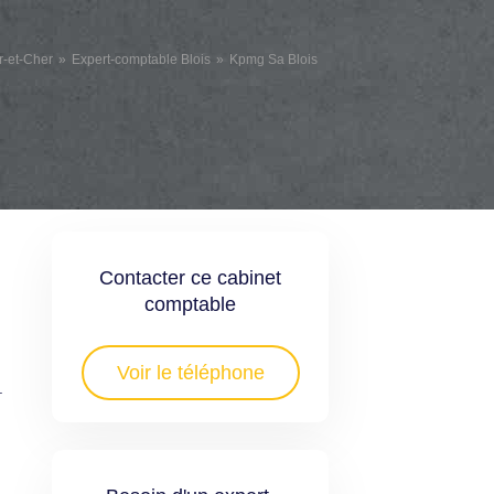
r-et-Cher
Expert-comptable Blois
Kpmg Sa Blois
Contacter ce cabinet
comptable
Voir le téléphone
.