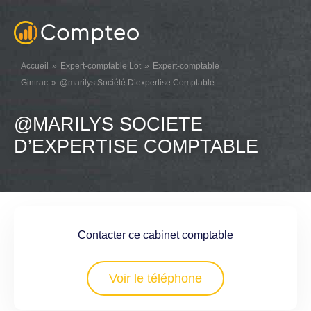
Accueil
Expert-comptable Lot
Expert-comptable
Gintrac
@marilys Société D’expertise Comptable
@MARILYS SOCIETE
D’EXPERTISE COMPTABLE
Contacter ce cabinet comptable
Voir le téléphone