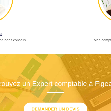
e
de bons conseils
Aide compt
rouvez un Expert comptable à Fige
DEMANDER UN DEVIS