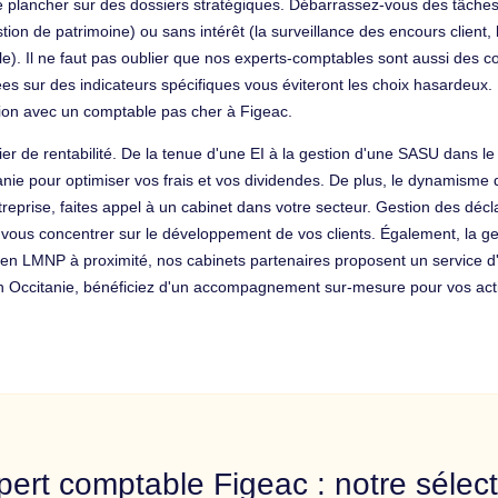
e plancher sur des dossiers stratégiques. Débarrassez-vous des tâch
ion de patrimoine) ou sans intérêt (la surveillance des encours client, 
le). Il ne faut pas oublier que nos experts-comptables sont aussi des co
ées sur des indicateurs spécifiques vous éviteront les choix hasardeux
tion avec un comptable pas cher à Figeac.
ier de rentabilité. De la tenue d'une EI à la gestion d'une SASU dans le
itanie pour optimiser vos frais et vos dividendes. De plus, le dynamisme
ntreprise, faites appel à un cabinet dans votre secteur. Gestion des déc
r vous concentrer sur le développement de vos clients. Également, la g
 en LMNP à proximité, nos cabinets partenaires proposent un service d
 en Occitanie, bénéficiez d'un accompagnement sur-mesure pour vos acti
pert comptable Figeac : notre sélect