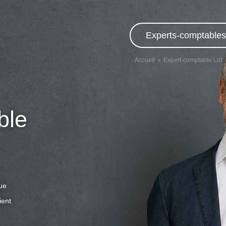
Experts-comptables,
Accueil
Expert-comptable Lot
ble
que
ient