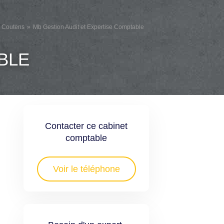
e Coutens
Mb Gestion Audit et Expertise Comptable
BLE
Contacter ce cabinet
comptable
Voir le téléphone