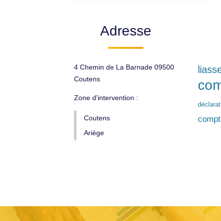
Adresse
4 Chemin de La Barnade 09500
liass
Coutens
com
Zone d'intervention :
déclara
Coutens
compta
Ariège