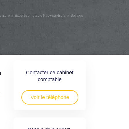
e Eure
Expert-comptable Pacy-sur-Eure
Soliaxis
Contacter ce cabinet
4
comptable
3
Voir le téléphone