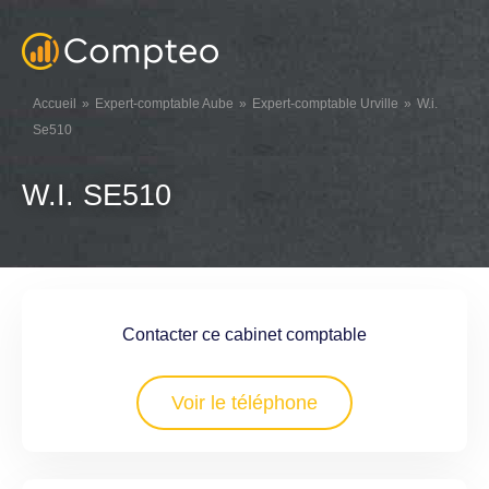
Accueil
Expert-comptable Aube
Expert-comptable Urville
W.i.
Se510
W.I. SE510
Contacter ce cabinet comptable
Voir le téléphone